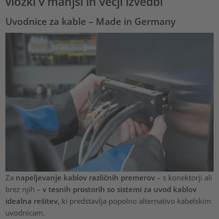
vložki v manjši in večji izvedbi
Uvodnice za kable – Made in Germany
Za
napeljevanje kablov različnih premerov
– s konektorji ali
brez njih –
v tesnih prostorih so sistemi za uvod kablov
idealna rešitev,
ki predstavlja popolno alternativo kabelskim
uvodnicam.