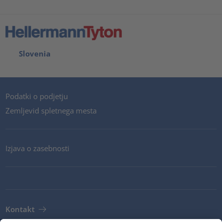
Slovenia
Podatki o podjetju
Zemljevid spletnega mesta
Izjava o zasebnosti
Kontakt