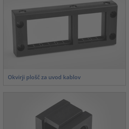
Okvirji plošč za uvod kablov