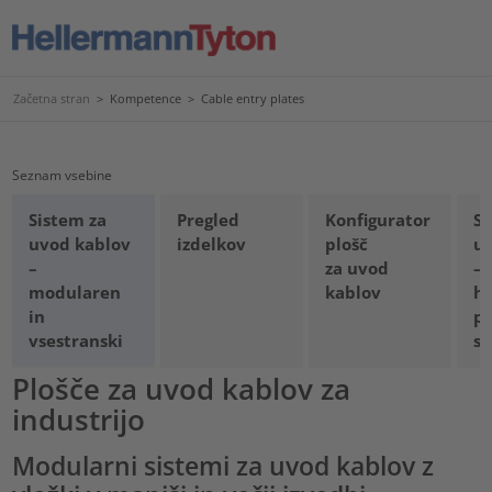
Začetna stran
>
Kompetence
>
Cable entry plates
Seznam vsebine
Sistem za
Pregled
Konfigurator
Si
uvod kablov
izdelkov
plošč
u
–
za uvod
–
modularen
kablov
hi
in
pr
vsestranski
s
Plošče za uvod kablov za
industrijo
Modularni sistemi za uvod kablov z