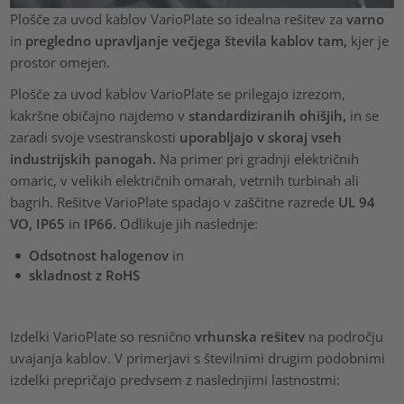
Plošče za uvod kablov VarioPlate so idealna rešitev za
varno
in
pregledno
upravljanje večjega števila kablov tam,
kjer je
prostor omejen.
Plošče za uvod kablov VarioPlate se prilegajo izrezom,
kakršne običajno najdemo v
standardiziranih ohišjih,
in se
zaradi svoje vsestranskosti
uporabljajo v skoraj vseh
industrijskih panogah.
Na primer pri gradnji električnih
omaric, v velikih električnih omarah, vetrnih turbinah ali
bagrih. Rešitve VarioPlate spadajo v zaščitne razrede
UL 94
VO, IP65
in
IP66.
Odlikuje jih naslednje:
Odsotnost halogenov
in
skladnost z RoHS
Izdelki VarioPlate so resnično
vrhunska rešitev
na področju
uvajanja kablov. V primerjavi s številnimi drugim podobnimi
izdelki prepričajo predvsem z naslednjimi lastnostmi: