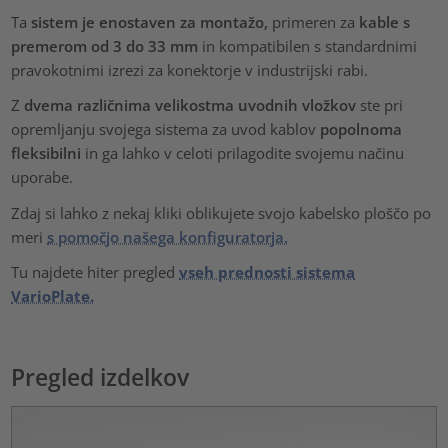
Ta
sistem je enostaven za montažo,
primeren za
kable s
premerom od 3 do 33 mm
in kompatibilen s standardnimi
pravokotnimi izrezi za konektorje v industrijski rabi.
Z
dvema različnima velikostma uvodnih vložkov
ste pri
opremljanju svojega sistema za uvod kablov
popolnoma
fleksibilni
in ga lahko v celoti prilagodite svojemu načinu
uporabe.
Zdaj si lahko z nekaj kliki oblikujete svojo kabelsko ploščo po
meri
s pomočjo našega konfiguratorja.
Tu najdete hiter pregled
vseh prednosti sistema
VarioPlate.
Pregled izdelkov