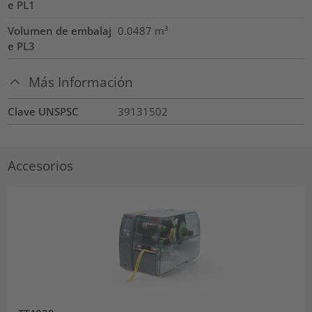
e PL1
Volumen de embalaj
0.0487
m³
e PL3
Más Información
Clave UNSPSC
39131502
Accesorios