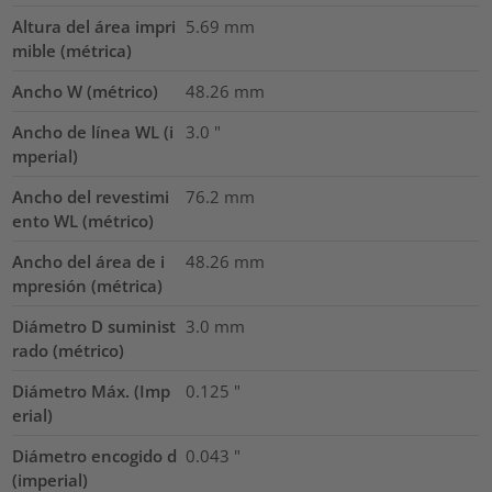
Altura del área impri
5.69
mm
mible (métrica)
Ancho W (métrico)
48.26
mm
Ancho de línea WL (i
3.0
"
mperial)
Ancho del revestimi
76.2
mm
ento WL (métrico)
Ancho del área de i
48.26
mm
mpresión (métrica)
Diámetro D suminist
3.0
mm
rado (métrico)
Diámetro Máx. (Imp
0.125
"
erial)
Diámetro encogido d
0.043
"
(imperial)