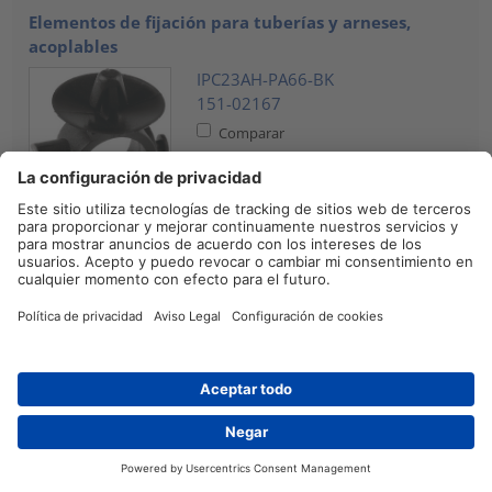
Elementos de fijación para tuberías y arneses,
acoplables
IPC23AH-PA66-BK
151-02167
Comparar
Elementos de fijación para tuberías y arneses
PC23-PA66-BK
151-00741
Comparar
Clips espaciadores
CE01-PA66-NA
Contacto
151-00710