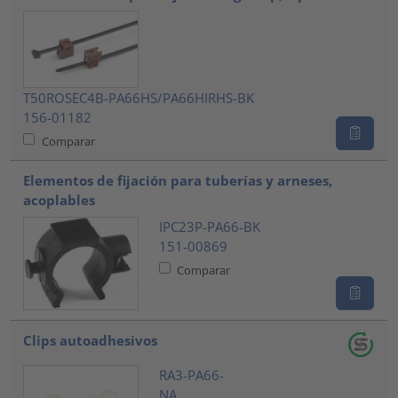
T50ROSEC4B-PA66HS/PA66HIRHS-BK
156-01182
Comparar
Elementos de fijación para tuberías y arneses,
acoplables
IPC23P-PA66-BK
151-00869
Comparar
Clips autoadhesivos
RA3-PA66-
NA