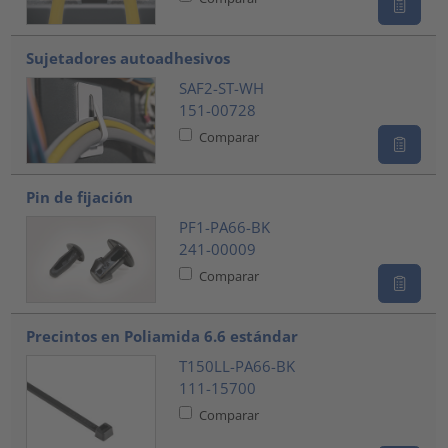
Sujetadores autoadhesivos
SAF2-ST-WH
151-00728
Comparar
Pin de fijación
PF1-PA66-BK
241-00009
Comparar
Precintos en Poliamida 6.6 estándar
T150LL-PA66-BK
111-15700
Comparar