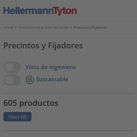
Home
>
Prodcutos de gestión de cables
>
Precintos y Fijadores
Precintos y Fijadores
View Options
Vista de ingeniero
Sustainable
605 productos
Filter (
0
)