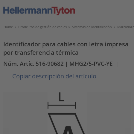
Home
>
Prodcutos de gestión de cables
>
Sistemas de identificación
>
Marcadores
Identificador para cables con letra impresa
por transferencia térmica
Núm. Artíc. 516-90682
| MHG2/5-PVC-YE
|
Copiar descripción del artículo