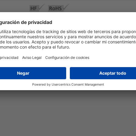
Si
2)
Si
UL 94 V0
Si
-40 °C hasta +85 °C