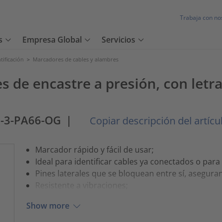
Trabaja con no
s
Empresa Global
Servicios
tificación
>
Marcadores de cables y alambres
es de encastre a presión, con letr
2-3-PA66-OG
|
Copiar descripción del artícu
Marcador rápido y fácil de usar;
Ideal para identificar cables ya conectados o par
Pines laterales que se bloquean entre sí, aseguran
Resistente a vibraciones;
Show more