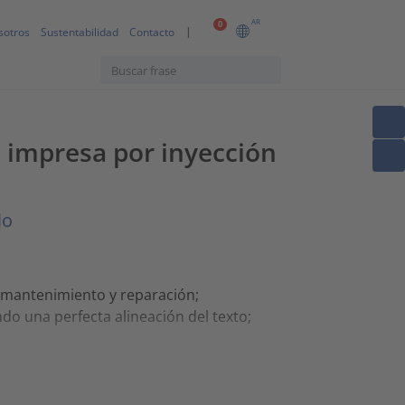
AR
0
sotros
Sustentabilidad
Contacto
a impresa por inyección
lo
a mantenimiento y reparación;
do una perfecta alineación del texto;