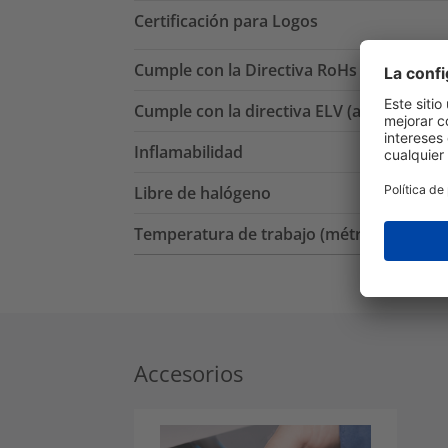
Certificación para Logos
Cumple con la Directiva RoHs
Cumple con la directiva ELV (artículos 4 - 
Inflamabilidad
Libre de halógeno
Temperatura de trabajo (métrica)
Accesorios