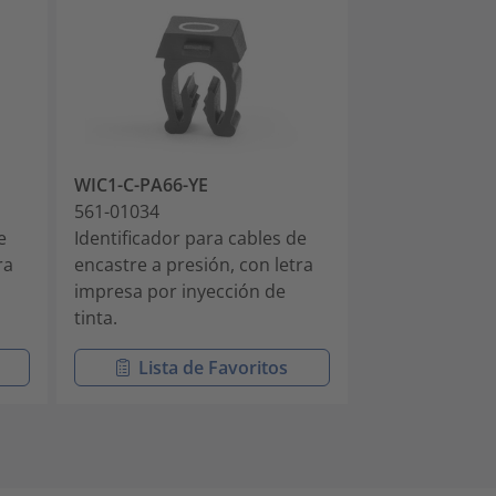
WIC1-C-PA66-YE
WIC1-D-PA66-
561-01034
561-01044
e
Identificador para cables de
Identificador 
ra
encastre a presión, con letra
encastre a pre
impresa por inyección de
impresa por i
tinta.
tinta.
Lista de Favoritos
Lista 