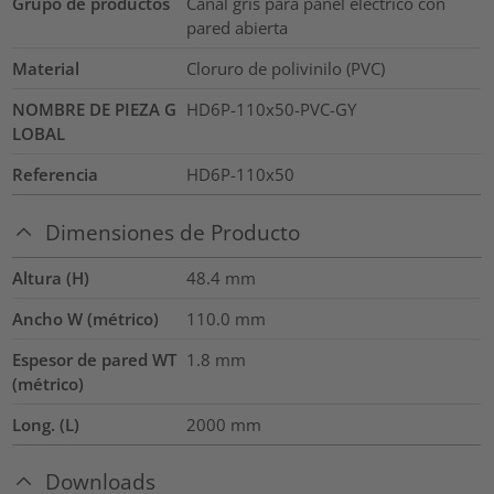
Grupo de productos
Canal gris para panel eléctrico con
pared abierta
Material
Cloruro de polivinilo (PVC)
NOMBRE DE PIEZA G
HD6P-110x50-PVC-GY
LOBAL
Referencia
HD6P-110x50
Dimensiones de Producto
Altura (H)
48.4
mm
Ancho W (métrico)
110.0
mm
Espesor de pared WT
1.8
mm
(métrico)
Long. (L)
2000
mm
Downloads