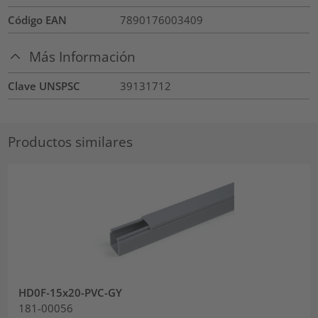
Código EAN
7890176003409
Más Información
Clave UNSPSC
39131712
Productos similares
HD0F-15x20-PVC-GY
181-00056