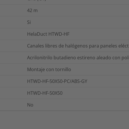
42
m
Si
HelaDuct HTWD-HF
Canales libres de halógenos para paneles eléct
Acrilonitrilo butadieno estireno aleado con po
Montaje con tornillo
HTWD-HF-50X50-PC/ABS-GY
HTWD-HF-50X50
No