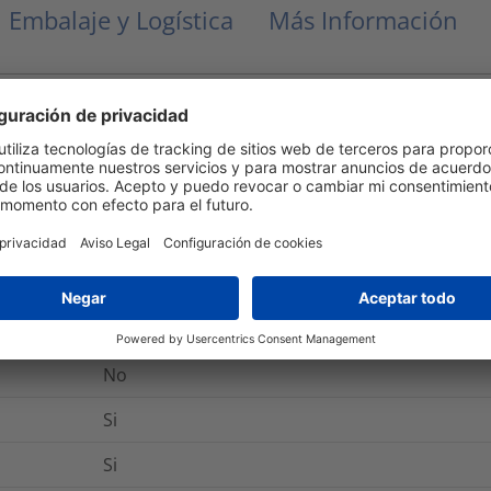
Embalaje y Logística
Más Información
E357929
No
ANSI/UL 62275, EN 45545-2
No
No
No
Si
Si