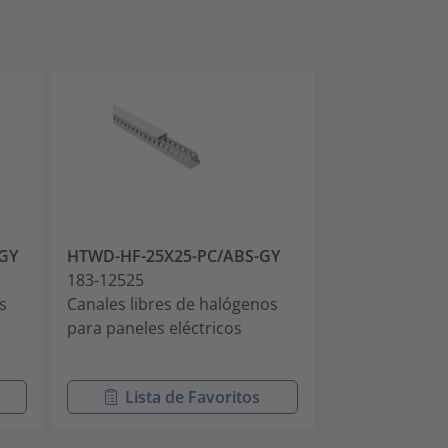
GY
HTWD-HF-25X25-PC/ABS-GY
HTWD-HF-25X3
183-12525
183-12537
s
Canales libres de halógenos
Canales libres
para paneles eléctricos
para paneles e
Lista de Favoritos
Lista 