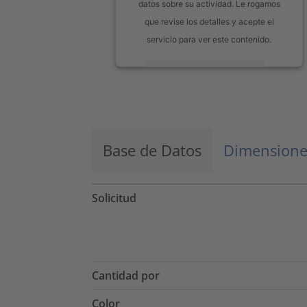
datos sobre su actividad. Le rogamos
que revise los detalles y acepte el
servicio para ver este contenido.
Más información
Aceptar
powered by
Usercentrics Consent
Management Platform
Base de Datos
Dimensione
Solicitud
Cantidad por
Color