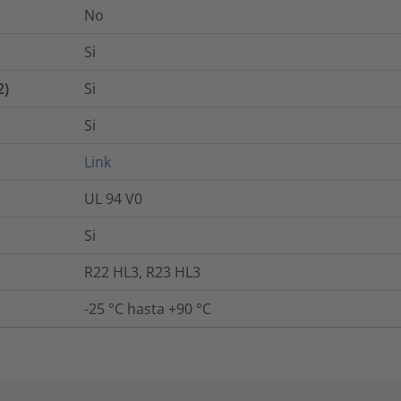
No
Si
2)
Si
Si
Link
UL 94 V0
Si
R22 HL3, R23 HL3
-25 °C hasta +90 °C