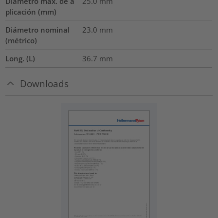
Diámetro máx. de a
25.0
mm
plicación (mm)
Diámetro nominal
23.0
mm
(métrico)
Long. (L)
36.7
mm
Downloads