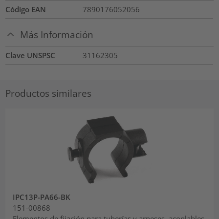
Código EAN
7890176052056
Más Información
Clave UNSPSC
31162305
Productos similares
IPC13P-PA66-BK
151-00868
Elementos de fijación para tuberías y arneses, acoplables