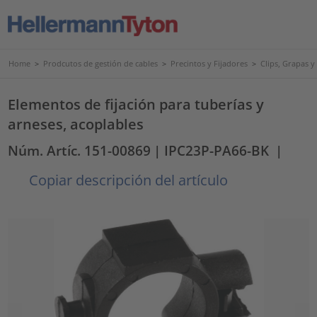
Home
>
Prodcutos de gestión de cables
>
Precintos y Fijadores
>
Clips, Grapas 
Elementos de fijación para tuberías y
arneses, acoplables
Núm. Artíc. 151-00869
| IPC23P-PA66-BK
|
Copiar descripción del artículo