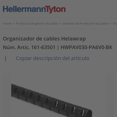
Home
>
Prodcutos de gestión de cables
>
Sistemas de Protección de Cables
>
Or
Organizador de cables Helawrap
Núm. Artíc. 161-63501
| HWPAV030-PA6V0-BK
Copiar descripción del artículo
|