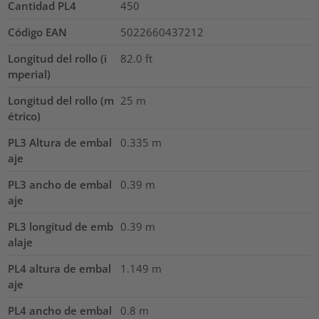
Cantidad PL4
450
Código EAN
5022660437212
Longitud del rollo (i
82.0
ft
mperial)
Longitud del rollo (m
25
m
étrico)
PL3 Altura de embal
0.335
m
aje
PL3 ancho de embal
0.39
m
aje
PL3 longitud de emb
0.39
m
alaje
PL4 altura de embal
1.149
m
aje
PL4 ancho de embal
0.8
m