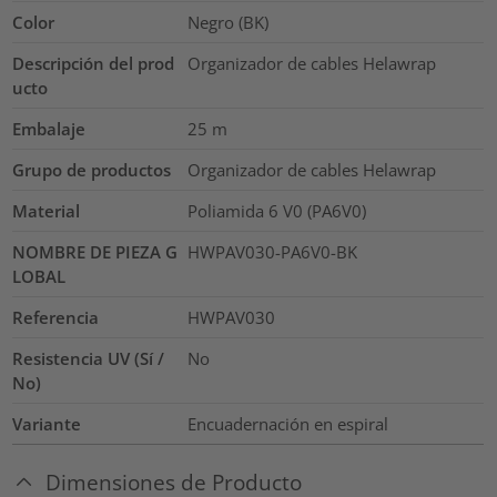
Color
Negro (BK)
Descripción del prod
Organizador de cables Helawrap
ucto
Embalaje
25
m
Grupo de productos
Organizador de cables Helawrap
Material
Poliamida 6 V0 (PA6V0)
NOMBRE DE PIEZA G
HWPAV030-PA6V0-BK
LOBAL
Referencia
HWPAV030
Resistencia UV (Sí /
No
No)
Variante
Encuadernación en espiral
Dimensiones de Producto