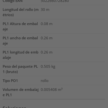
Código EAN
5022660728280
Longitud del rollo (m
30
m
étrico)
PL1 Altura de embal
0.08
m
aje
PL1 ancho de embal
0.26
m
aje
PL1 longitud de emb
0.26
m
alaje
Peso del paquete PL
0.505
kg
1 (bruto)
Tipo PO1
rollo
Volumen de embalaj
0.005408
m³
e PL1