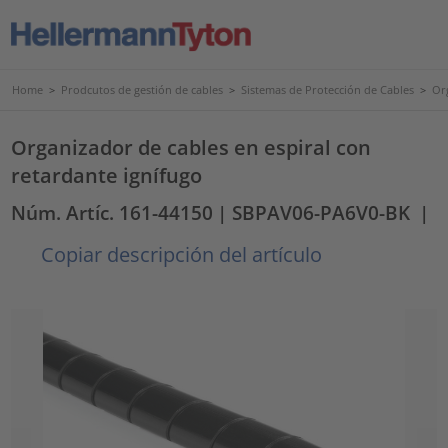
Home
>
Prodcutos de gestión de cables
>
Sistemas de Protección de Cables
>
Or
Organizador de cables en espiral con
retardante ignífugo
Núm. Artíc. 161-44150
| SBPAV06-PA6V0-BK
|
Copiar descripción del artículo