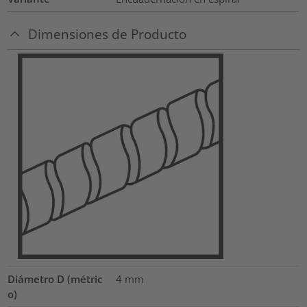
Dimensiones de Producto
Diámetro D (métric
4
mm
o)