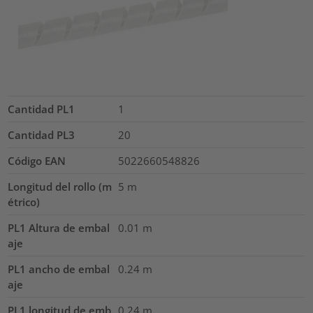
Cantidad PL1
1
Cantidad PL3
20
Código EAN
5022660548826
Longitud del rollo (m
5
m
étrico)
PL1 Altura de embal
0.01
m
aje
PL1 ancho de embal
0.24
m
aje
PL1 longitud de emb
0.24
m