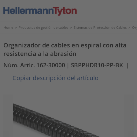
Home
>
Prodcutos de gestión de cables
>
Sistemas de Protección de Cables
>
Or
Organizador de cables en espiral con alta
resistencia a la abrasión
Núm. Artíc. 162-30000
| SBPPHDR10-PP-BK
|
Copiar descripción del artículo