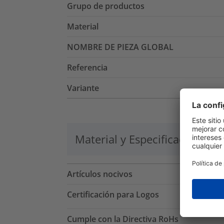
Grupo de productos
Material
NOMBRE DE PIEZA GLOBAL
Referencia
Variante
Material y Especificaciones
Artículos nocivos
Certificación para Logos
Cumple con la Directiva RoHs