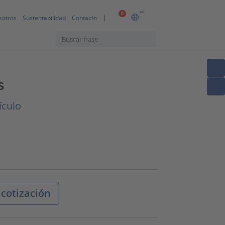
AR
0
sotros
Sustentabilidad
Contacto
s
ículo
 cotización