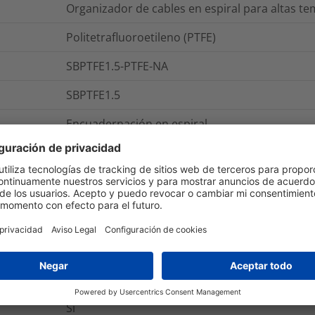
Organizador de cables en espiral para altas t
Politetrafluoroetileno (PTFE)
SBPTFE1.5-PTFE-NA
SBPTFE1.5
Encuadernación en espiral
Embalaje y Logística
No
Si