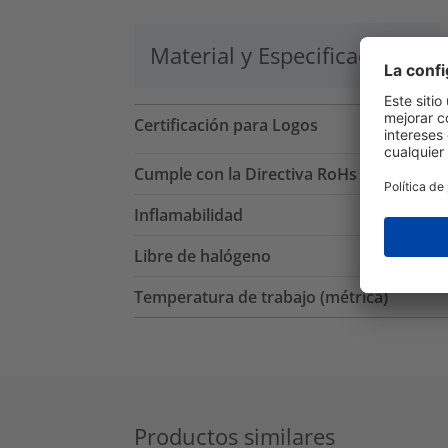
Material y Especificaciones
Certificación para Logos
Cumple con la Directiva RoHs
Inflamabilidad
Libre de halógeno
Temperatura de trabajo (métrica)
Productos similares