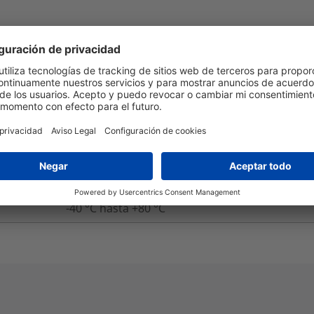
Embalaje y Logística
Más Información
Si
UL 94 HB
Si
-40 °C hasta +80 °C