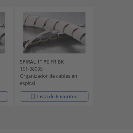
SPIRAL 1"-PE-FR-BK
SPIRAL 1/2"-
161-08005
161-08007
Organizador de cables en
Organizador d
espiral
espiral
Lista de Favoritos
Lista 