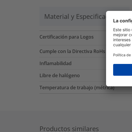
Material y Especificaciones
Certificación para Logos
Cumple con la Directiva RoHs
Inflamabilidad
Libre de halógeno
Temperatura de trabajo (métrica)
Productos similares