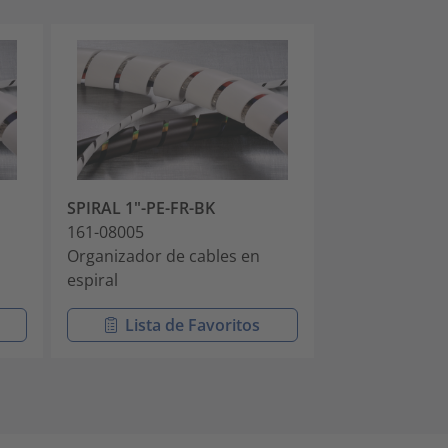
SPIRAL 1"-PE-FR-BK
SPIRAL 1/2"-
161-08005
161-08007
Organizador de cables en
Organizador d
espiral
espiral
Lista de Favoritos
Lista 