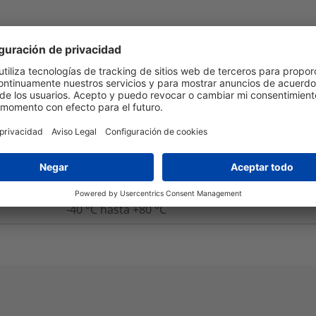
Embalaje y Logística
Más Información
Si
UL 94 HB
Si
-40 °C hasta +80 °C