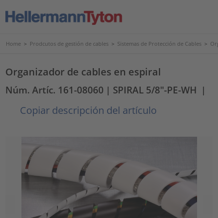
Home
>
Prodcutos de gestión de cables
>
Sistemas de Protección de Cables
>
Or
Organizador de cables en espiral
Núm. Artíc. 161-08060
| SPIRAL 5/8"-PE-WH
|
Copiar descripción del artículo