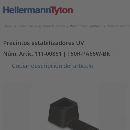
Home
>
Prodcutos de gestión de cables
>
Precintos y Fijadores
>
Precintos con 
Precintos estabilizadores UV
Núm. Artíc. 111-00861
| T50R-PA66W-BK
|
Copiar descripción del artículo