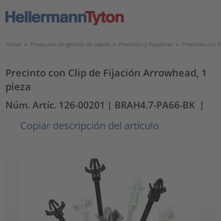
Home
>
Prodcutos de gestión de cables
>
Precintos y Fijadores
>
Precintos con 
Precinto con Clip de Fijación Arrowhead, 1
pieza
Núm. Artíc. 126-00201
| BRAH4.7-PA66-BK
|
Copiar descripción del artículo