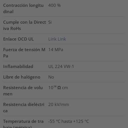
Contracción longitu
400
%
dinal
Cumple con la Direct
Si
iva RoHs
Enlace OCD UL
Link
Link
Fuerza de tensión M
14
MPa
Pa
Inflamabilidad
UL 224 VW-1
Libre de halógeno
No
Resistencia de volu
10¹⁴ Ω cm
men
Resistencia dieléctri
20
kV/mm
ca
Temperatura de tra
-55 °C hasta +125 °C
bajo (métrica)