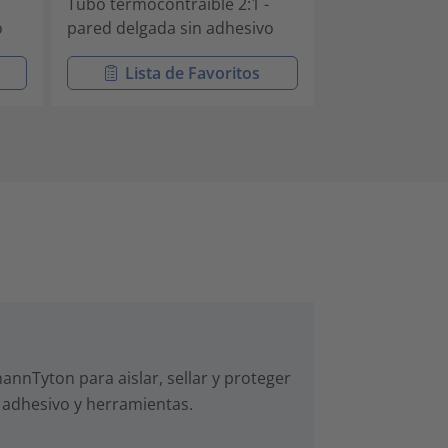
Tubo termocontraíble 2:1 -
Tubo termocont
o
pared delgada sin adhesivo
pared delgada
Lista de Favoritos
Lista 
nnTyton para aislar, sellar y proteger
 adhesivo y herramientas.