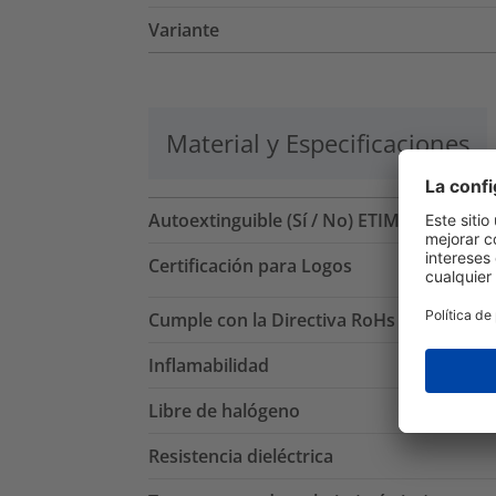
Variante
Material y Especificaciones
Autoextinguible (Sí / No) ETIM
Certificación para Logos
Cumple con la Directiva RoHs
Inflamabilidad
Libre de halógeno
Resistencia dieléctrica