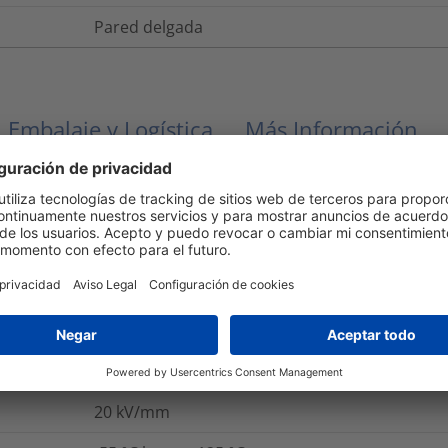
Pared delgada
Embalaje y Logística
Más Información
Si
Si
UL 224 VW-1
No
20
kV/mm