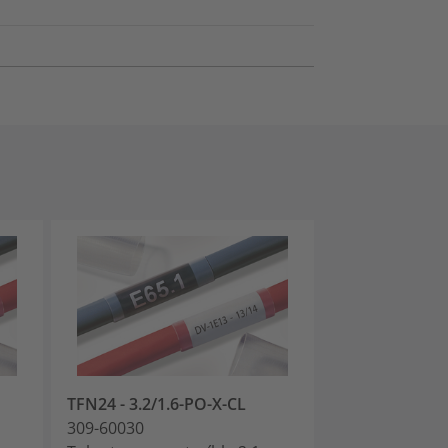
TFN24 - 3.2/1.6-PO-X-CL
TFN24 - 4.8/2.
309-60030
309-60040