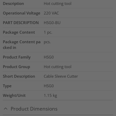
Description
Hot cutting tool
Operational Voltage
220 VAC
PART DESCRIPTION
HSG0-BU
Package Content
1
pc.
Package Content pa
pcs.
cked in
Product Family
HSG0
Product Group
Hot cutting tool
Short Description
Cable Sleeve Cutter
Type
HSG0
Weight/Unit
1.15
kg
Product Dimensions