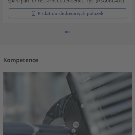
Spare part for HSG-Hot Cutter-Series, 1pc. (HSG0BLADE)
Přidat do sledovaných položek
Kompetence