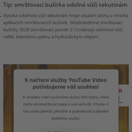
Tip: smršťovací bužírka odolná vůči tekutinám
Vysoká odolnost vůči tekutinám hraje zásadní úlohu v mnoha
aplikacích smršťovacích bužírek. Středněstěnné smršťovací
bužírky SE28 (smršťovací poměr 2:1) nabízejí odolnost vůči
naftě, leteckému palivu a hydraulickým olejům.
K načtení služby YouTube Video
potřebujeme váš souhlas!
K vkládání videí využíváme službu třetí strany, která
může shromažďovat údaje o vaší aktivitě. Chcete-li
toto video přehrát, přečtěte si podrobnosti a přijměte
podmínky služby.