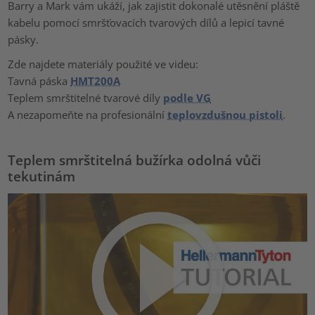
Barry a Mark vám ukáží, jak zajistit dokonalé utěsnění pláště
kabelu pomocí smršťovacích tvarových dílů a lepicí tavné
pásky.
Zde najdete materiály použité ve videu:
Tavná páska
HMT200A
Teplem smrštitelné tvarové díly
podle VG
A nezapomeňte na profesionální
teplovzdušnou pistoli
.
Teplem smrštitelná bužírka odolná vůči
tekutinám