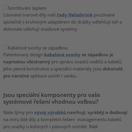
Lisované tvarové díly naší
řady Helashrink
používané
společně s kruhovým adaptérem do drážky odlehčují tah a
dokonale utěsňují svazkové systémy
Patentovaný design
kabelové svorky
se západkou je
naprostou všestranný
pro správu svazků vodičů a kabelů.
Jeho pevná konstrukce a speciální materiály jsou
dokonalé
pro náročné
aplikace uvnitř i venku.
Jsou speciální komponenty pro vaše
systémové řešení vhodnou volbou?
Naše týmy pro
vývoj výrobků
navrhují, vyrábějí a dodávají
na míru šité díly a kompletní řešení managementu kabelů
pro svazky u kolových i pásových vozidel. Rádí