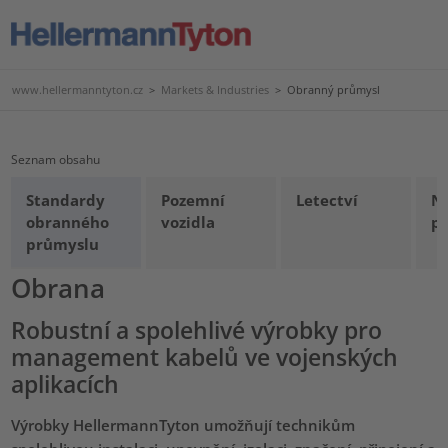
www.hellermanntyton.cz
>
Markets & Industries
>
Obranný průmysl
Seznam obsahu
Standardy
Pozemní
Letectví
N
obranného
vozidla
pl
průmyslu
Obrana
Robustní a spolehlivé výrobky pro
management kabelů ve vojenských
aplikacích
Výrobky HellermannTyton umožňují technikům