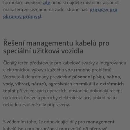
formuláře uvedené
zde
nebo si najděte místního account
manažera ze seznamu na zadní straně naší
příručky pro
obranný průmysl
.
Řešení managementu kabelů pro
speciální užitková vozidla
Členitý terén představuje pro kabelové svazky a integrovanou
elektronickou výbavu každého vozu mnoho problémů.
Vezmete-li dohromady pravidelné
působení písku, bahna,
vody, vibrací, nárazů, agresivních chemikálií a extrémních
teplot
při vojenských operacích, dostanete dokonalý recept
na korozi, únavu a poruchy elektroinstalace, pokud na to
nebudou zvolené díly připraveny.
S vědomím toho, že odpovídající díly pro
management
kabelů jsou pro bezpečnost pracovníků při přepravě