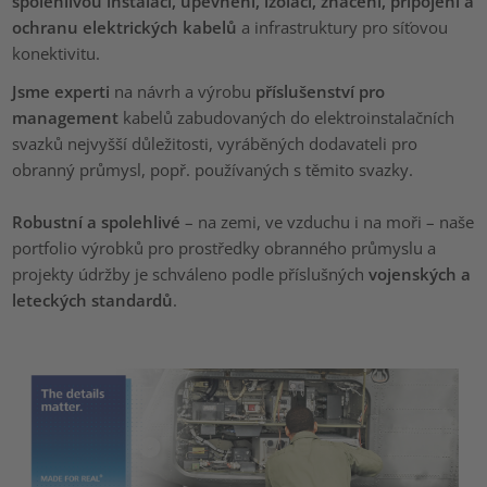
spolehlivou instalaci, upevnění, izolaci, značení, připojení a
ochranu elektrických kabelů
a infrastruktury pro síťovou
konektivitu.
Jsme experti
na návrh a výrobu
příslušenství pro
management
kabelů zabudovaných do elektroinstalačních
svazků nejvyšší důležitosti, vyráběných dodavateli pro
obranný průmysl, popř. používaných s těmito svazky.
Robustní a spolehlivé
– na zemi, ve vzduchu i na moři – naše
portfolio výrobků pro prostředky obranného průmyslu a
projekty údržby je schváleno podle příslušných
vojenských a
leteckých standardů
.