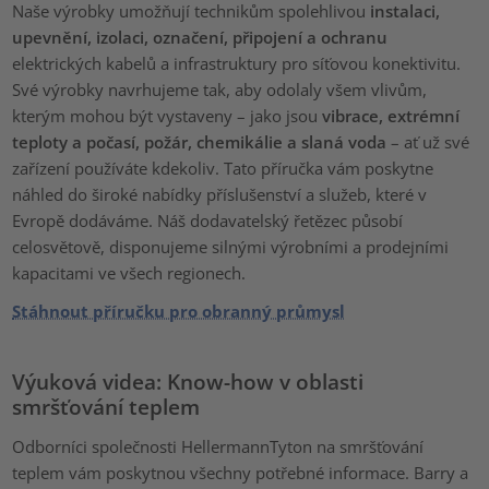
Naše výrobky umožňují technikům spolehlivou
instalaci,
upevnění, izolaci, označení, připojení a ochranu
elektrických kabelů a infrastruktury pro síťovou konektivitu.
Své výrobky navrhujeme tak, aby odolaly všem vlivům,
kterým mohou být vystaveny – jako jsou
vibrace, extrémní
teploty a počasí, požár, chemikálie a slaná voda
– ať už své
zařízení používáte kdekoliv. Tato příručka vám poskytne
náhled do široké nabídky příslušenství a služeb, které v
Evropě dodáváme. Náš dodavatelský řetězec působí
celosvětově, disponujeme silnými výrobními a prodejními
kapacitami ve všech regionech.
Stáhnout příručku pro obranný průmysl
Výuková videa: Know-how v oblasti
smršťování teplem
Odborníci společnosti HellermannTyton na smršťování
teplem vám poskytnou všechny potřebné informace. Barry a