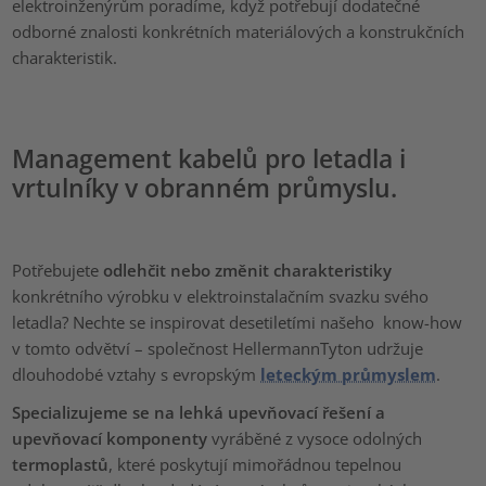
elektroinženýrům poradíme, když potřebují dodatečné
odborné znalosti konkrétních materiálových a konstrukčních
charakteristik.
Management kabelů pro letadla i
vrtulníky v obranném průmyslu.
Potřebujete
odlehčit nebo změnit charakteristiky
konkrétního výrobku v elektroinstalačním svazku svého
letadla? Nechte se inspirovat desetiletími našeho know-how
v tomto odvětví – společnost HellermannTyton udržuje
dlouhodobé vztahy s evropským
leteckým průmyslem
.
Specializujeme se na lehká upevňovací řešení a
upevňovací komponenty
vyráběné z vysoce odolných
termoplastů
, které poskytují mimořádnou tepelnou