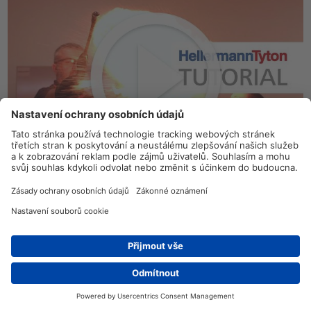
Hlavně se nespalte, když vám Barry a Mark budou popisovat
výhody vývodek HellermannTyton s lepidlem GW24,
vyráběné z našeho materiálu L.
Vyberte si svoji teplem smrštitelnou vývodku konektoru pro
provozní teplotu od 150 °C do 200 °C
.
Hledat prodejce
Kontakt
A nezapomeňte používat profesionální
teplovzdušnou
pistoli
.