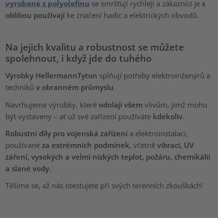
vyrobené z polyolefinu
se smršťují rychleji a zákazníci je
s
oblibou používají
ke značení hadic a elektrických obvodů.
Na jejich kvalitu a robustnost se můžete
spolehnout, i když jde do tuhého
Výrobky HellermannTyton
splňují potřeby elektroinženýrů a
techniků
v obranném průmyslu
.
Navrhujeme výrobky, které
odolají všem
vlivům, jimž mohu
být vystaveny – ať už své zařízení používáte
kdekoliv
.
Robustní díly pro vojenská zařízení
a elektroinstalaci,
používané
za extrémních podmínek
, včetně
vibrací, UV
záření, vysokých a velmi nízkých teplot, požáru, chemikálií
a slané vody
.
Těšíme se, až nás otestujete při svých terénních zkouškách!