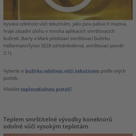
Vysoká odolnost vůči tekutinám, jako jsou paliva či maziva,
hraje zásadní úlohu v mnoha aplikacích smršťovacích
bužírek. Barry a Mark představí smršťovací bužírku
HellermannTyton SE28 (středněstěnná, smršťovací poměr
2:1).
Vyberte si
bužírku odolnou vůči tekutinám
podle svých
potřeb.
Hledáte
teplovzdušnou pistoli
?
Teplem smrštitelné vývodky konektorů
odolné vůči vysokým teplotám