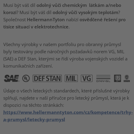
Musí být váš díl
odolný vůči chemickým látkám a/nebo
korozi
? Musí být váš díl
odolný vůči vysokým teplotám
?
Společnost
HellermannTyton
nabízí
osvědčené řešení pro
tisíce situací v elektrotechnice
.
Všechny výrobky v našem portfoliu pro obranný průmysl
byly testovány podle náročných požadavků norem VG, MIL
(SAE) a DEF Stan, kterými se řídí výroba vojenských vozidel a
komunikačních zařízení.
Údaje o všech leteckých standardech, které příslušné výrobky
splňují, najdete v naší příručce pro letecký průmysl, která je k
dispozici na těchto stránkách:
https://www.hellermanntyton.com/cz/kompetence/trhy-
a-prumysl/letecky-prumysl