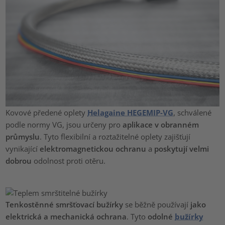
Kovové předené oplety
Helagaine HEGEMIP-VG
, schválené
podle normy VG, jsou určeny pro
aplikace v obranném
průmyslu
. Tyto flexibilní a roztažitelné oplety zajišťují
vynikající
elektromagnetickou ochranu
a
poskytují velmi
dobrou
odolnost proti otěru.
Tenkostěnné smršťovací bužírky
se běžně používají
jako
elektrická a mechanická ochrana
. Tyto
odolné
bužírky