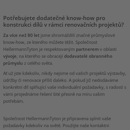
Potřebujete dodatečné know-how pro
konstrukci dílů v rámci renovačních projektů?
Za více než 80 let
jsme shromáždili značné průmyslové
know-how, ze kterého můžete těžit. Společnost
HellermannTyton je respektovaným
partnerem
v oblasti
vývoje
, na kterého se obracejí
dodavatelé obranného
průmyslu
z celého světa.
Ať už jste kdekoliv, nikdy nejsme od vašich projektů výstavby,
údržby či renovace příliš daleko. A pokud již nedodáváme
konkrétní díl splňující vaše individuální požadavky, s radostí s
vámi projednáme řešení šité přesně na míru vašim
potřebám.
Společnost HellermannTyton je připravena splnit vaše
požadavky kdekoliv na světě. Použijte naše kontaktní