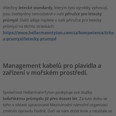
Všechny
letecké standardy
, kterým tyto výrobky vyhovují,
jsou zveřejněny samostatně v naší
příručce pro letecký
průmysl
. Další údaje najdete v naší příručce pro letecký
průmysl na těchto stránkách:
https://www.hellermanntyton.com/cz/kompetence/trhy-
a-prumysl/letecky-prumysl
Management kabelů pro plavidla a
zařízení v mořském prostředí.
Společnost HellermannTyton poskytuje své služby
loďařskému průmyslu již přes dvacet let
. Za tuto dobu se
toho v oblasti spravované Mezinárodní námořní organizací
změnilo opravdu hodně. Daří se nám držet krok s neustále se