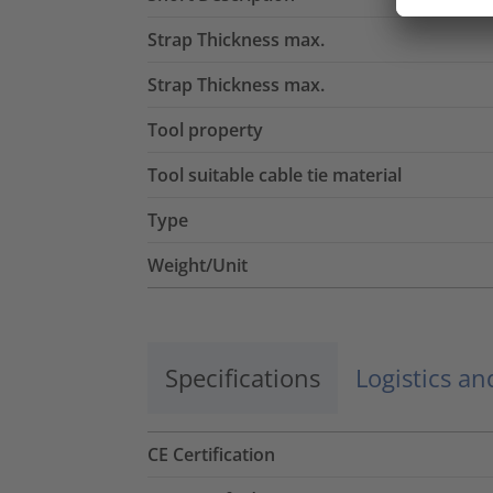
Strap Thickness max.
Strap Thickness max.
Tool property
Tool suitable cable tie material
Type
Weight/Unit
Specifications
Logistics a
CE Certification