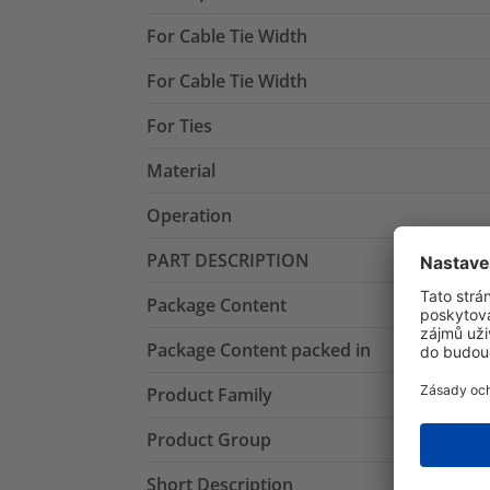
For Cable Tie Width
For Cable Tie Width
For Ties
Material
Operation
PART DESCRIPTION
Package Content
Package Content packed in
Product Family
Product Group
Short Description