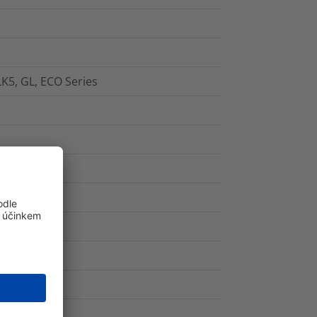
LK5, GL, ECO Series
, blue