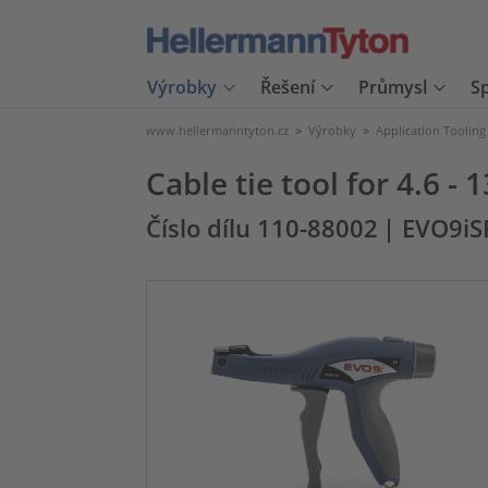
Výrobky
Řešení
Průmysl
S
www.hellermanntyton.cz
>
Výrobky
>
Application Tooling
Cable tie tool for 4.6 
Číslo dílu 110-88002
| EVO9iS