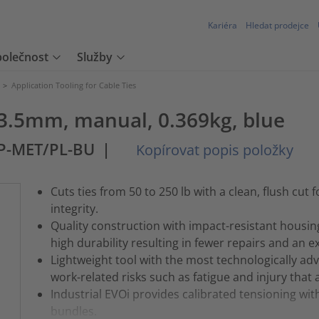
Kariéra
Hledat prodejce
polečnost
Služby
>
Application Tooling for Cable Ties
- 13.5mm, manual, 0.369kg, blue
P-MET/PL-BU
|
Kopírovat popis položky
Cuts ties from 50 to 250 lb with a clean, flush cut 
integrity.
Quality construction with impact-resistant housing,
high durability resulting in fewer repairs and an e
Lightweight tool with the most technologically a
work-related risks such as fatigue and injury that a
Industrial EVOi provides calibrated tensioning with
bundles.