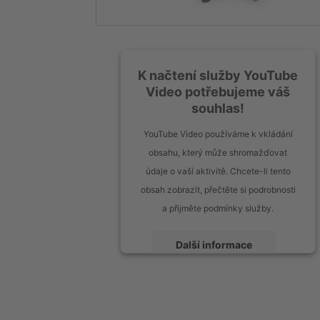
K načtení služby YouTube
Video potřebujeme váš
souhlas!
YouTube Video používáme k vkládání
obsahu, který může shromažďovat
údaje o vaší aktivitě. Chcete-li tento
obsah zobrazit, přečtěte si podrobnosti
a přijměte podmínky služby.
Další informace
Přijmout
powered by
Usercentrics Consent
Management Platform