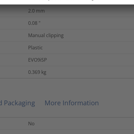
2.0
mm
0.08
"
Manual clipping
Plastic
EVO9iSP
0.369
kg
nd Packaging
More Information
No