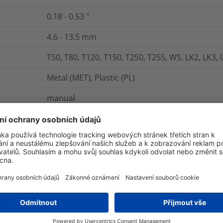
0.18 - 0.53
"
4.6 - 13.5
mm
T50, T80, T120, T150, T250, T255, WS, LK2, LK3, 
Metal (MET), Plastic (PL)
manual
EVO9iSP-MET/PL-BU
1
pc.
box
EVO9iSP up to 13.5 mm strap width
Manual tensioning tool plastic housing
Cable tie tool for 4.6 - 13.5mm, manual, 0.369kg