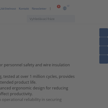
CZ
0
Udržitelnost
Kontakt
Newsletter
for personnel safety and wire insulation
 tested at over 1 million cycles, provides
xtended product life.
dvanced ergonomic design for reducing
ffect productivity.
 operational reliability in securing