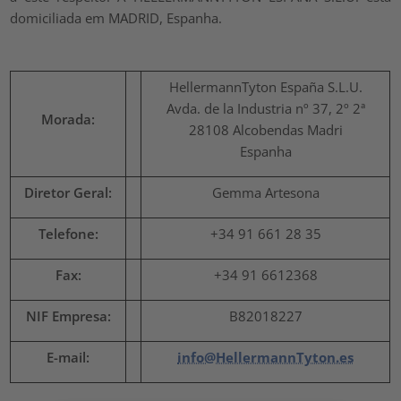
domiciliada em MADRID, Espanha.
HellermannTyton España S.L.U.
Avda. de la Industria nº 37, 2º 2ª
Morada:
28108 Alcobendas Madri
Espanha
Diretor Geral:
Gemma Artesona
Telefone:
+34 91 661 28 35
Fax
:
+34 91 6612368
NIF Empresa:
B82018227
E-mail:
info@HellermannTyton.es