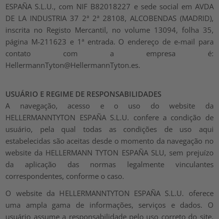
ESPAÑA S.L.U., com NIF B82018227 e sede social em AVDA
DE LA INDUSTRIA 37 2ª 2ª 28108, ALCOBENDAS (MADRID),
inscrita no Registo Mercantil, no volume 13094, folha 35,
página M-211623 e 1ª entrada. O endereço de e-mail para
contato com a empresa é:
HellermannTyton@HellermannTyton.es.
USUÁRIO E REGIME DE RESPONSABILIDADES
A navegação, acesso e o uso do website da
HELLERMANNTYTON ESPAÑA S.L.U. confere a condição de
usuário, pela qual todas as condições de uso aqui
estabelecidas são aceitas desde o momento da navegação no
website da HELLERMANN TYTON ESPAÑA SLU, sem prejuízo
da aplicação das normas legalmente vinculantes
correspondentes, conforme o caso.
O website da HELLERMANNTYTON ESPAÑA S.L.U. oferece
uma ampla gama de informações, serviços e dados. O
usuário assume a responsabilidade pelo uso correto do site.