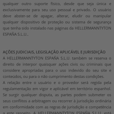
qualquer outro suporte físico, desde que seja única e
exclusivamente para seu uso pessoal e privado. O usuário
deve abster-se de apagar, alterar, eludir ou manipular
qualquer dispositivo de proteção ou sistema de segurança
que tenha sido instalado nas páginas da HELLERMANNTYTON
ESPAÑA S.L.U..
AÇÕES JUDICIAIS, LEGISLAÇÃO APLICÁVEL E JURISDIÇÃO
A HELLERMANNTYTON ESPAÑA S.L.U. também se reserva o
direito de interpor quaisquer ações civis ou criminais que
considere apropriadas para o uso indevido do seu site e
conteúdos, ou para o não cumprimento destas condições.
A relação entre o usuário e o provedor será regida pela
regulamentação em vigor e aplicável em território espanhol.
Se surgir qualquer disputa, as partes podem submeter os
seus conflitos a arbitragem ou recorrer à jurisdição ordinária
em conformidade com as regras de jurisdição e competência
a este respeito. A HELLERMANNTYTON ESPAÑA S.L.U. está