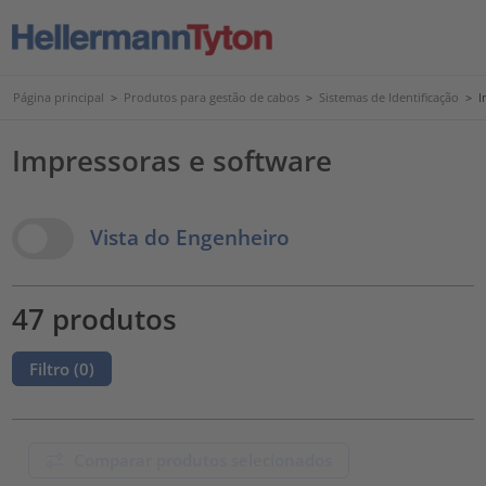
Página principal
>
Produtos para gestão de cabos
>
Sistemas de Identificação
>
I
Impressoras e software
View Options
Vista do Engenheiro
47 produtos
Filtro (
0
)
Comparar produtos selecionados