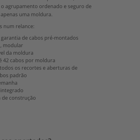
e o agrupamento ordenado e seguro de
m apenas uma moldura.
s num relance:
 garantia de cabos pré-montados
l, modular
vel da moldura
é 42 cabos por moldura
odos os recortes e aberturas de
bos padrão
lemanha
 integrado
a de construção