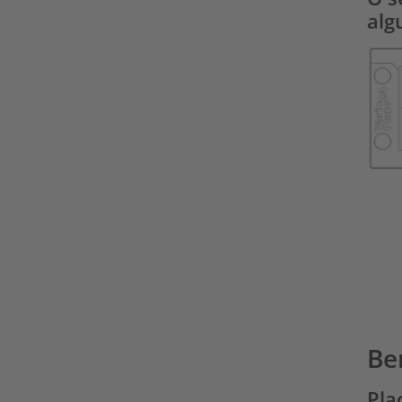
alg
Be
Pla