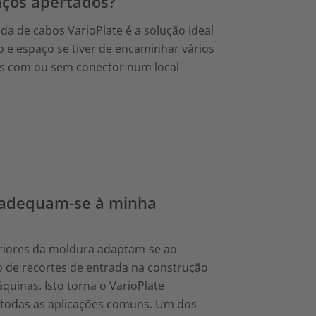
aços apertados?
da de cabos VarioPlate é a solução ideal
 e espaço se tiver de encaminhar vários
s com ou sem conector num local
e adequam-se à minha
eriores da moldura adaptam-se ao
de recortes de entrada na construção
uinas. Isto torna o VarioPlate
todas as aplicações comuns. Um dos