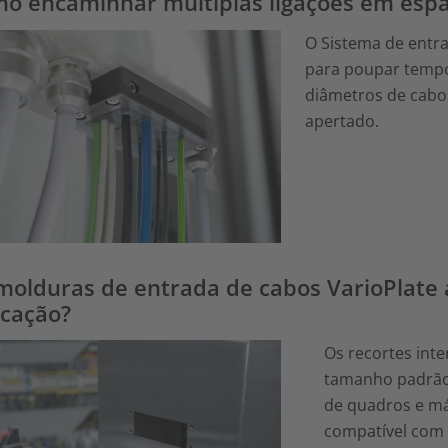
o encaminhar múltiplas ligações em esp
O Sistema de entra
para poupar tempo
diâmetros de cabo
apertado.
molduras de entrada de cabos VarioPlat
icação?
Os recortes int
tamanho padrão 
de quadros e máq
compatível com 