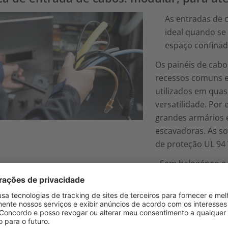
As entradas de c
ideal quando se 
espaço confinad
Os painéis de cabo
recessos comuns e
utilizados em quas
versatilidade. Por
grandes armários e
escavadoras. As so
de proteção UL 94 V
- Sem halogéneo e .
- ... em conformid
Os produtos Vario
premium no domín