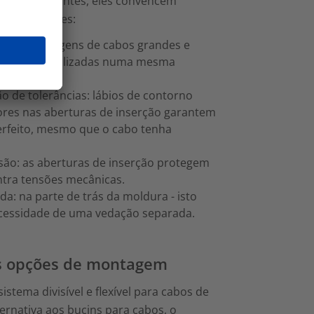
os semelhantes, eles convencem
tos seguintes:
e: as passagens de cabos grandes e
dem ser utilizadas numa mesma
 de tolerâncias: lábios de contorno
es nas aberturas de inserção garantem
erfeito, mesmo que o cabo tenha
nsão: as aberturas de inserção protegem
ntra tensões mecânicas.
a: na parte de trás da moldura - isto
ecessidade de uma vedação separada.
as opções de montagem
istema divisível e flexível para cabos de
rnativa aos bucins para cabos, o