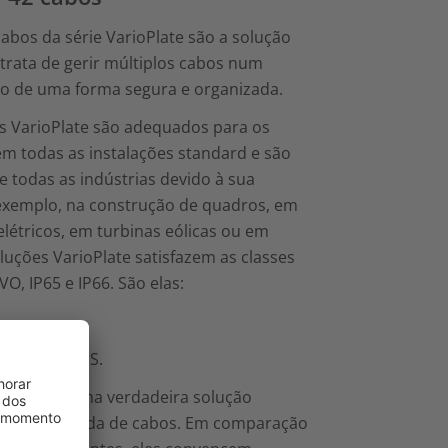
abos da série VarioPlate são a solução
trata de gerir múltiplos cabos num
o de uma forma segura e organizada.
s VarioPlate são adequados para os
m todas as instalações standard e são
e todas as indústrias devido à sua
 exemplo, na construção de quadros, em
létricos, em turbinas eólicas ou em
luções VarioPlate satisfazem as classes
O, IP65 e IP66. São elas:
..
ade com RoHS.
Plate são uma verdadeira solução
io da entrada de cabos. Em comparação