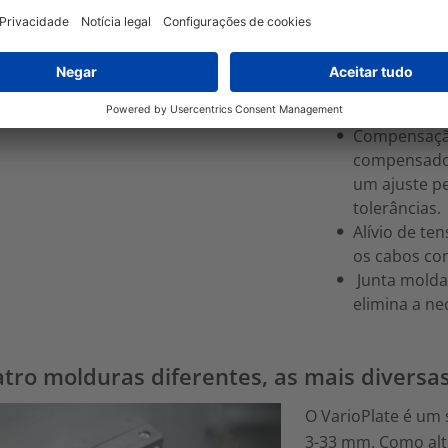
com muitos produt
sobretudo nos pon
Modularidad
pequenas po
moldura.
Compensação
compensador
um ajuste p
tolerâncias.
Alívio de te
os cabos co
Junta moldad
elimina a n
tro molduras diferentes, as mais divers
O VarioPlate é um s
3-33 mm. Como alte