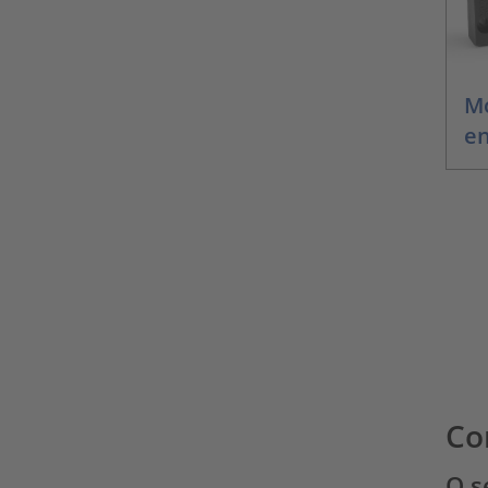
Mo
en
Co
O s