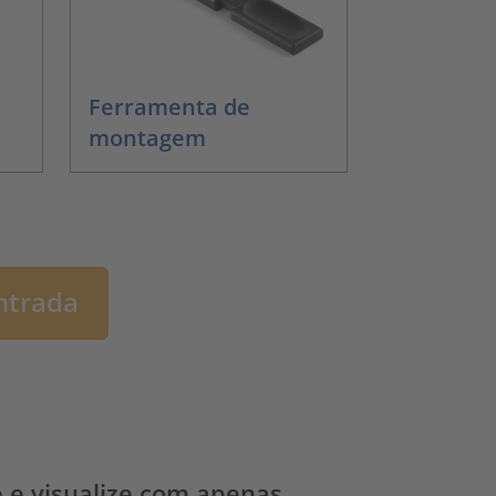
Ferramenta de
montagem
ntrada
e e visualize com apenas