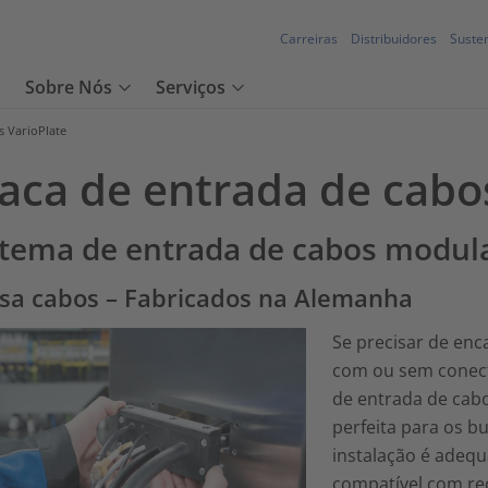
Carreiras
Distribuidores
Susten
Sobre Nós
Serviços
s VarioPlate
laca de entrada de cabo
stema de entrada de cabos modul
sa cabos – Fabricados na Alemanha
Se precisar de enc
com ou sem conect
de entrada de cabos
perfeita para os bu
instalação é adeq
compatível com re