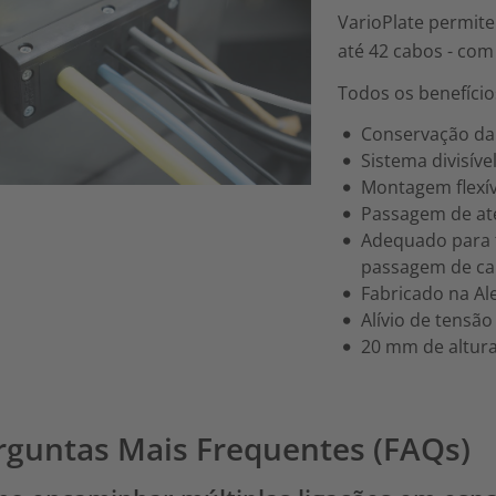
VarioPlate permit
até 42 cabos - co
Todos os benefício
Conservação da
Sistema divisíve
Montagem flexí
Passagem de at
Adequado para t
passagem de ca
Fabricado na A
Alívio de tensão
20 mm de altur
rguntas Mais Frequentes (FAQs)