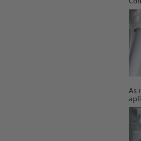
Com
As 
apl