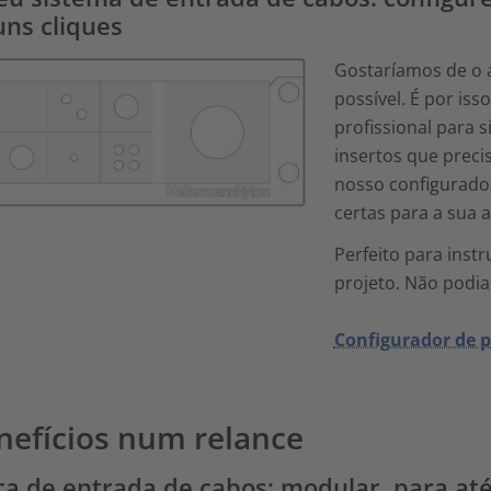
uns cliques
Gostaríamos de o 
possível. É por is
profissional para s
insertos que preci
nosso configurador
certas para a sua a
Perfeito para inst
projeto. Não podia
Configurador de p
nefícios num relance
ca de entrada de cabos: modular, para at