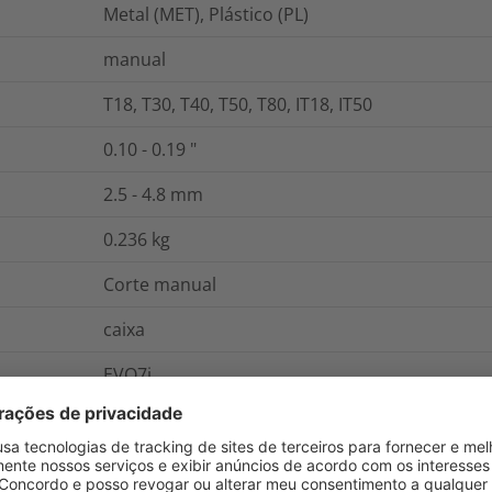
Metal (MET), Plástico (PL)
manual
T18, T30, T40, T50, T80, IT18, IT50
0.10 - 0.19
"
2.5 - 4.8
mm
0.236
kg
Corte manual
caixa
EVO7i
Logística e Embalagem
Mais Informaçõ