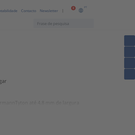
PT
0
tabilidade
Contacto
Newsletter
gar
ermannTyton até 4,8 mm de largura