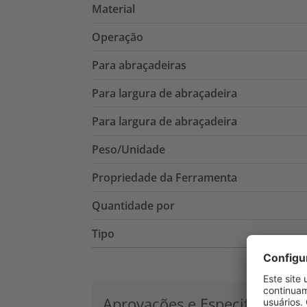
Material
Operação
Para abraçadeiras
Para largura de abraçadeira
Para largura de abraçadeira
Peso/Unidade
Propriedade da Ferramenta
Quantidade por
Tipo
Aprovações e Especificações