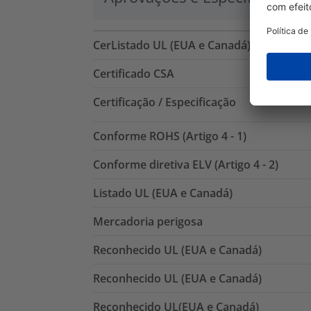
CerListado UL (EUA e Canadá)
Certificado CSA
Certificação / Especificação
Conforme ROHS (Artigo 4 - 1)
Conforme diretiva ELV (Artigo 4 - 2)
Listado UL (EUA e Canadá)
Mercadoria perigosa
Reconhecido UL (EUA e Canadá)
Reconhecido UL (EUA e Canadá)
Reconhecido UL(EUA e Canadá)