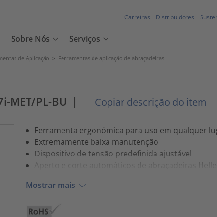
Carreiras
Distribuidores
Susten
Sobre Nós
Serviços
mentas de Aplicação
>
Ferramentas de aplicação de abraçadeiras
7i-MET/PL-BU
|
Copiar descrição do item
Ferramenta ergonómica para uso em qualquer lu
Extremamente baixa manutenção
Dispositivo de tensão predefinida ajustável
Aperto e corte automáticos de abraçadeiras Hell
Mostrar mais