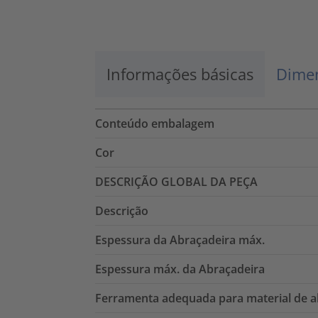
Aceitar
powered by
Usercentrics Consent
Management Platform
Informações básicas
Dimen
Conteúdo embalagem
Cor
DESCRIÇÃO GLOBAL DA PEÇA
Descrição
Espessura da Abraçadeira máx.
Espessura máx. da Abraçadeira
Ferramenta adequada para material de a