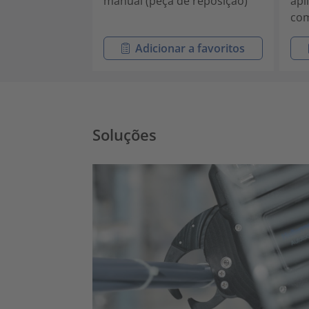
manual (peça de reposição)
apl
com
Adicionar a favoritos
Soluções