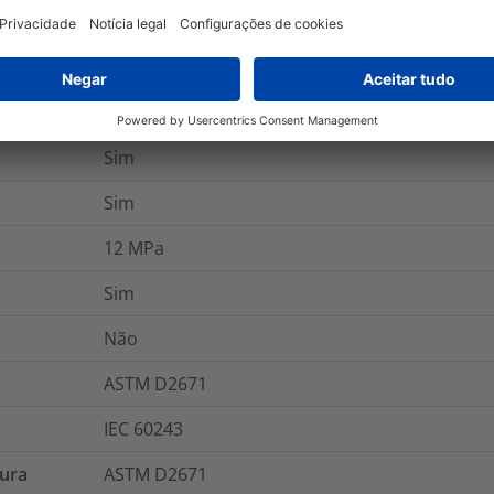
Não
A (VDE 0530)
Sim
Sim
12
MPa
Sim
Não
ASTM D2671
IEC 60243
tura
ASTM D2671