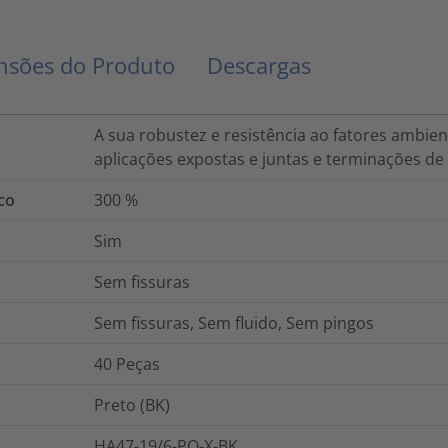
sões do Produto
Descargas
A sua robustez e resistência ao fatores ambi
aplicações expostas e juntas e terminações de
co
300
%
Sim
Sem fissuras
Sem fissuras, Sem fluido, Sem pingos
40
Peças
Preto (BK)
HA47-19/6-PO-X-BK