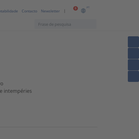
PT
0
tabilidade
Contacto
Newsletter
m
vo
e intempéries