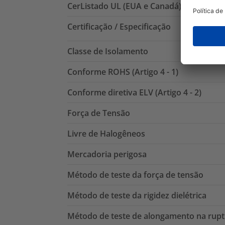
CerListado UL (EUA e Canadá)
Certificação / Especificação
Classe de Isolamento
Conforme ROHS (Artigo 4 - 1)
Conforme diretiva ELV (Artigo 4 - 2)
Força de Tensão
Livre de Halogêneos
Mercadoria perigosa
Método de teste da força de tensão
Método de teste da rigidez dielétrica
Método de teste de alongamento na rup