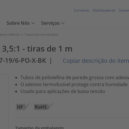
Carreiras
Distribuidores
Susten
Sobre Nós
Serviços
ento elétrico
>
Tubos termorretráteis
3,5:1 - tiras de 1 m
7-19/6-PO-X-BK
|
Copiar descrição do ite
Tubos de poliolefina de parede grossa com adesi
O adesivo termofusível protege contra humidade 
Usado para aplicações de baixa tensão
Tamanho da embalagem