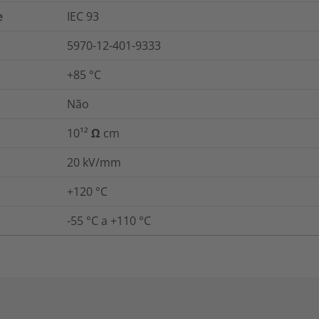
e
IEC 93
5970-12-401-9333
+85 °C
Não
10¹² Ω cm
20
kV/mm
+120 °C
-55 °C a +110 °C