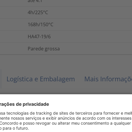
até 4:1
4h/225°C
168h/150°C
HA47-19/6
Parede grossa
Logística e Embalagem
Mais Informaçõ
0.2
%
Adesivo termofusível
350
%