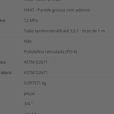
HA47 - Parede grossa com adesivo
ico
12
MPa
Tubo termorretrátil até 3,5:1 - tiras de 1 m
Não
Poliolefina reticulada (PO-X)
ico
ASTM D2671
ratura
ASTM D2671
0.097571
kg
peças
3/4
"