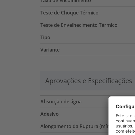
Taxa de Encolhimento
Teste de Choque Térmico
Teste de Envelhecimento Térmico
Tipo
Variante
Aprovações e Especificações
Absorção de água
Adesivo
Alongamento da Ruptura (mín.)