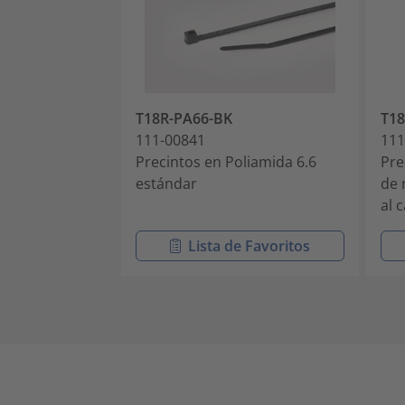
T18R-PA66-BK
T1
111-00841
111
Precintos en Poliamida 6.6
Pre
estándar
de 
al c
Lista de Favoritos