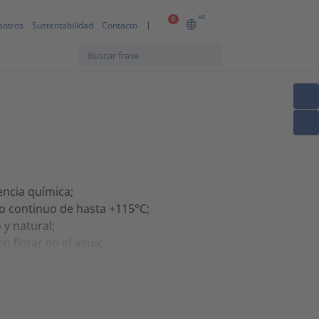
AR
0
sotros
Sustentabilidad
Contacto
encia química;
 continuo de hasta +115°C;
y natural;
n flotar en el agua;