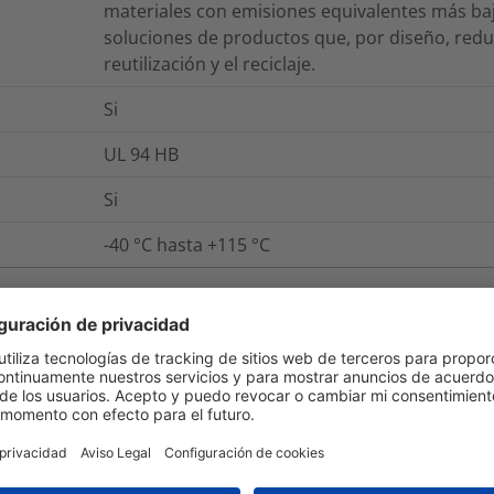
materiales con emisiones equivalentes más ba
soluciones de productos que, por diseño, redu
reutilización y el reciclaje.
Si
UL 94 HB
Si
-40 °C hasta +115 °C