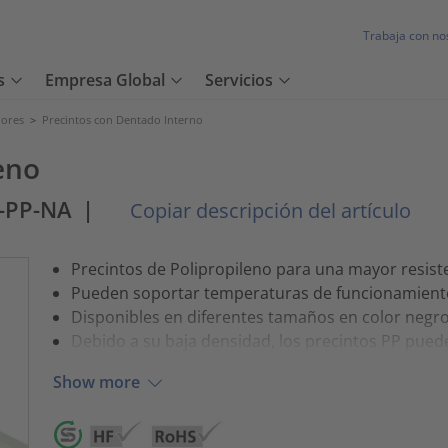
Trabaja con no
s
Empresa Global
Servicios
dores
>
Precintos con Dentado Interno
eno
-PP-NA
|
Copiar descripción del artículo
Precintos de Polipropileno para una mayor resist
Pueden soportar temperaturas de funcionamiento
Disponibles en diferentes tamaños en color negro 
Debido a su baja densidad, los precintos PP puede
Show more