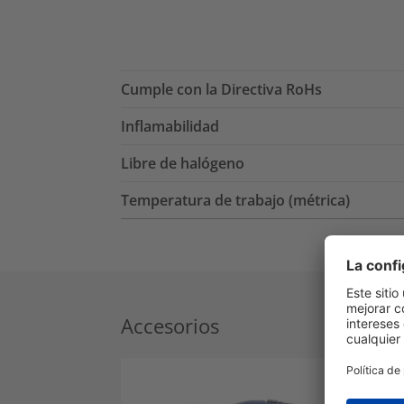
Cumple con la Directiva RoHs
Inflamabilidad
Libre de halógeno
Temperatura de trabajo (métrica)
Accesorios