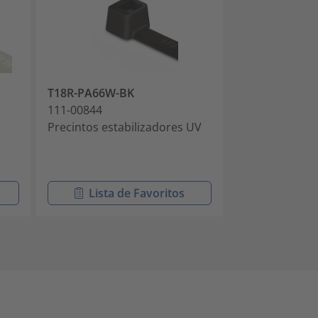
T18R-PA66W-BK
T18L-PA66HS-
111-00844
111-00847
Precintos estabilizadores UV
Precintos par
de más de 105°
al calor)
Lista de Favoritos
Lista 