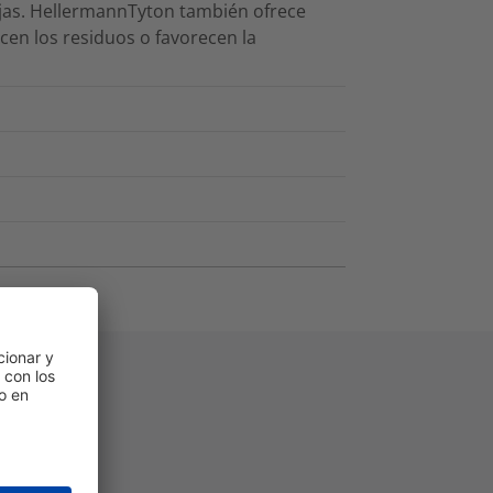
jas. HellermannTyton también ofrece
cen los residuos o favorecen la