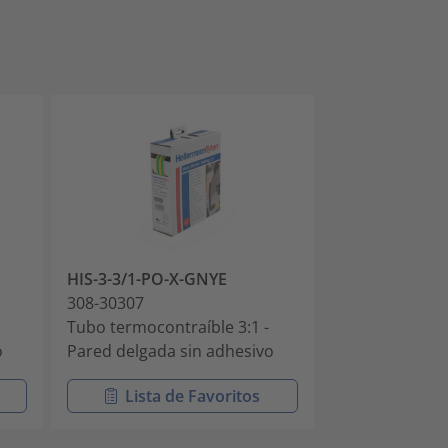
HIS-3-3/1-PO-X-GNYE
HIS-3-6/2-PO-
308-30307
308-30600
Tubo termocontraíble 3:1 -
Tubo termocont
o
Pared delgada sin adhesivo
Pared delgada
Lista de Favoritos
Lista 