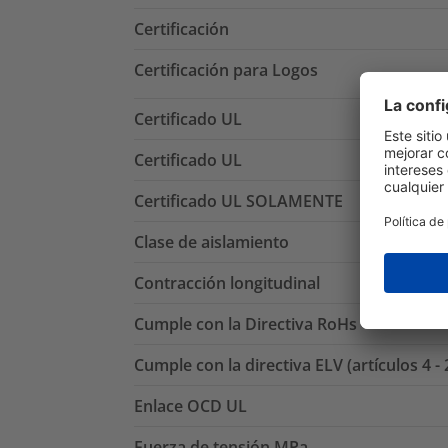
Certificación
Certificación para Logos
Certificado UL
Certificado UL
Certificado UL SOLAMENTE
Clase de aislamiento
Contracción longitudinal
Cumple con la Directiva RoHs
Cumple con la directiva ELV (artículos 4 - 
Enlace OCD UL
Fuerza de tensión MPa