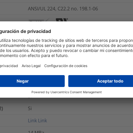
ANSI/UL 224, C22.2 no. 198.1-06
Si
Si
Si
B (VDE 0530)
800
%
Si
2)
Si
Link
Link
14
MPa