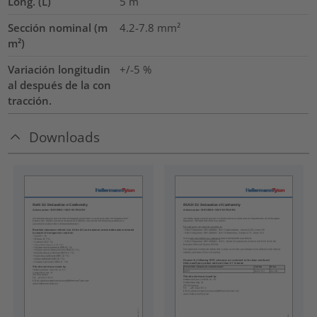
Long. (L)
5
m
Sección nominal (m
4.2-7.8
mm²
m²)
Variación longitudin
+/-5 %
al después de la con
tracción.
Downloads