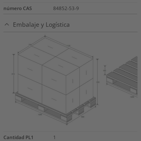
número CAS
84852-53-9
Embalaje y Logística
Cantidad PL1
1