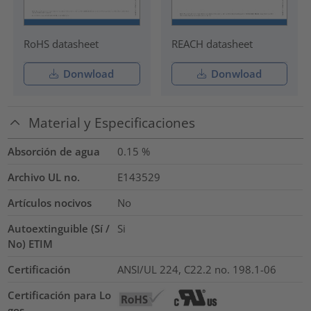
RoHS datasheet
REACH datasheet
Donwload
Donwload
Material y Especificaciones
Absorción de agua
0.15
%
Archivo UL no.
E143529
Artículos nocivos
No
Autoextinguible (Sí /
Si
No) ETIM
Certificación
ANSI/UL 224, C22.2 no. 198.1-06
Certificación para Lo
gos